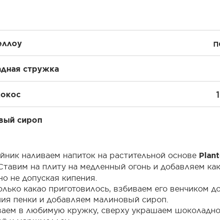
п
еллоу
дная стружка
кокос
вый сироп
тейник наливаем напиток на растительной основе
Plan
 Ставим на плиту на медленный огонь и добавляем как
но не допуская кипения.
только какао приготовилось, взбиваем его венчиком д
ия пенки и добавляем малиновый сироп.
ваем в любимую кружку, сверху украшаем шоколадн