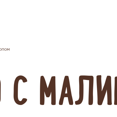
опом
О
С МАЛИ