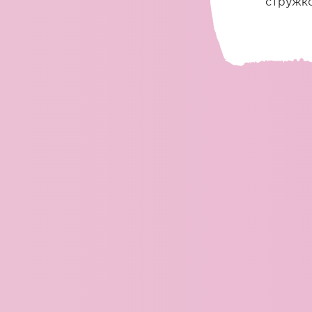
стружк