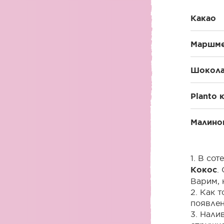
Какао
Маршм
Шокола
Planto 
Малино
1. В со
Кокос
.
Варим, 
2. Как 
появлен
3. Нали