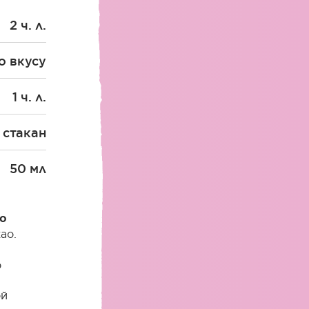
2 ч. л.
о вкусу
1 ч. л.
1 стакан
50 мл
to
ао.
о
ой