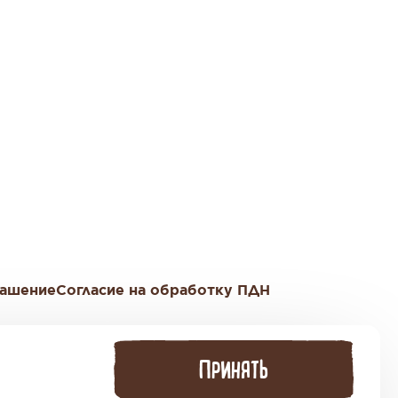
лашение
Согласие на обработку ПДН
 18:00 по Мск
ПРИНЯТЬ
тр «Riga Land», Строение 4.