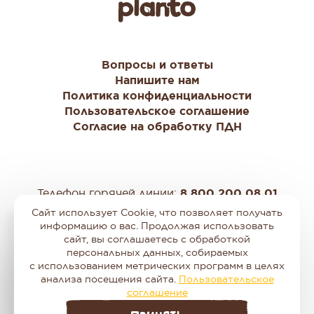
Вопросы и ответы
Напишите нам
Политика конфиденциальности
Пользовательское соглашение
Согласие на обработку ПДН
Телефон горячей линии:
8 800 200 08 01
Время работы:
с 9:00 до 18:00 по Мск
Сайт использует Cookie, что позволяет получать
Московская область, Красногорский р-н, 26 км
информацию о вас. Продолжая использовать
сайт, вы соглашаетесь с обработкой
автодороги «Балтия», бизнес-центр «Riga Land»,
персональных данных, собираемых
Строение 4.
с использованием метрических программ в целях
2026 Эйч энд Эн. Все права защищены.
анализа посещения сайта.
Пользовательское
соглашение