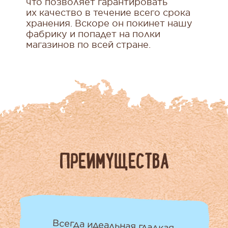
что позволяет гарантировать
их качество в течение всего срока
хранения. Вскоре он покинет нашу
фабрику и попадет на полки
магазинов по всей стране.
ПРЕИМУЩЕСТВА
Всегда идеальная гладкая,
эластичная и блестящая пенка,
не сохнет и не опадает в чашке